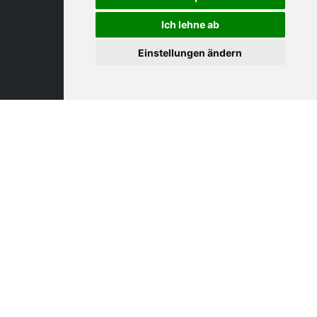
Ich lehne ab
Einstellungen ändern
Neu auf AM Expo 365
Zum Newsfeed
Feramic AG 3D-Metalldruck
18. Juli 2026
Showcase