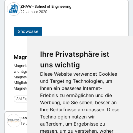
ZHAW - School of Engineering
22. Januar 2020
Showcase
Ihre Privatsphäre ist
Magnete aus dem 3D-Drucker
uns wichtig
Magnete spielen in vielen technischen Anwendungen eine
wichtige Rolle. Es wird ein Konzept zur Herstellung von
Diese Website verwendet Cookies
Magneten mittels 3D-Drucker vorgestellt. In Zukunft sollen sich
und Targeting Technologien, um
Möglichkeiten ergeben, komplexere Bauteile mit integrierten
Ihnen ein besseres Internet-
Magneten in einem Druck zu realisieren.
Erlebnis zu ermöglichen und die
0
AM Expo 2020
Werbung, die Sie sehen, besser an
Ihre Bedürfnisse anzupassen. Diese
Technologien nutzen wir
Feramic AG 3D-Metalldruck
außerdem, um Ergebnisse zu
19. August 2025
messen, um zu verstehen, woher