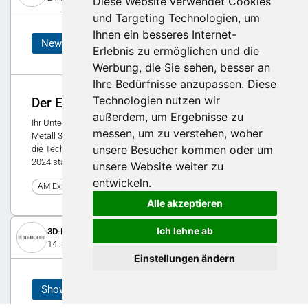
Diese Website verwendet Cookies
und Targeting Technologien, um
Ihnen ein besseres Internet-
News
Erlebnis zu ermöglichen und die
Werbung, die Sie sehen, besser an
Ihre Bedürfnisse anzupassen. Diese
Technologien nutzen wir
Der Einstieg in den Metall 3D-Druck
außerdem, um Ergebnisse zu
Ihr Unternehmen verfolgt schon länger die Entwicklungen im
messen, um zu verstehen, woher
Metall 3D-Druck und hat sich schon Gedanken zum Einstieg in
unsere Besucher kommen oder um
die Technologie gemacht? Nun haben Sie die Chance. Im Q1
2024 startet unser Pilotprogramm.
unsere Website weiter zu
entwickeln.
0
AM Expo 2023
Alle akzeptieren
Ich lehne ab
3D-Model AG
14. September 2020
Einstellungen ändern
Showcase