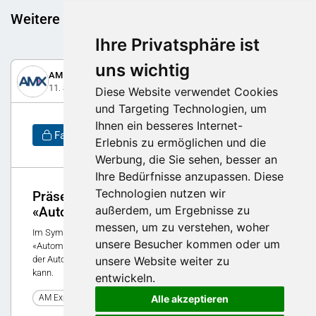
Weitere spannende Beiträge
Ihre Privatsphäre ist
uns wichtig
AM Expo
11. September 2025
Diese Website verwendet Cookies
und Targeting Technologien, um
Ihnen ein besseres Internet-
Fachwissen
Erlebnis zu ermöglichen und die
Werbung, die Sie sehen, besser an
Ihre Bedürfnisse anzupassen. Diese
Technologien nutzen wir
Präsentationen Themenblock
außerdem, um Ergebnisse zu
«Automatisierungstechnik & Robotik»
messen, um zu verstehen, woher
Im Symposium zeigten die Referierenden im Themenblock
unsere Besucher kommen oder um
«Automatisierung & Robotik», wie additive Fertigung gezielt in
der Automatisierungstechnik und Robotik eingesetzt werden
unsere Website weiter zu
kann.
entwickeln.
0
AM Expo 2025
Alle akzeptieren