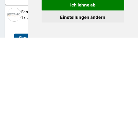
Ich lehne ab
Feramic AG 3D-Metalldruck
Einstellungen ändern
13. August 2025
Showcase
Additive Fertigung trifft
Topologieoptimierung: Unser Beitrag
zum ETH-Fokusprojekt ASIRA
Im ETH-Fokusprojekt ASIRA entwickelten wir gemeinsam mit
Studierenden und edo additive solutions topologieoptimierte,
3D-gedruckte Aluminiumbauteile aus aahead CP1 – leicht,
stabil, designfrei und perfekt abgestimmt auf den modularen
Roboter.
0