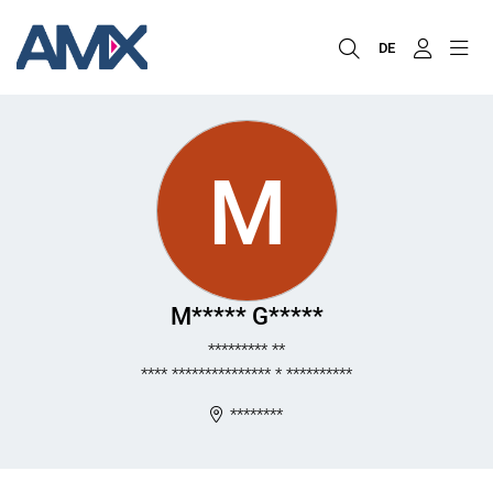
DE
M
M***** G*****
********* **
**** *************** * **********
********